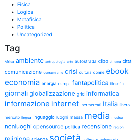
Fisica
Logica
Metafisica
Politica
Uncategorized
Tag
ambiente
cibo
città
autostrada
Africa
antropologia
arte
cinema
ebook
crisi
comunicazione
cultura
donne
consumismo
economia
fantapolitica
energia
europa
filosofia
giornali
globalizzazione
informatica
grid
informazione
internet
Italia
ipermercati
libero
media
linguaggio
luoghi
massa
mercato
lingua
musica
nonluoghi
recensione
opensource
politica
regioni
società
religione
scienza
software
vizi
turismo