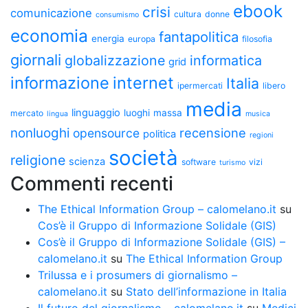
ebook
crisi
comunicazione
cultura
donne
consumismo
economia
fantapolitica
energia
europa
filosofia
giornali
globalizzazione
informatica
grid
informazione
internet
Italia
ipermercati
libero
media
linguaggio
luoghi
massa
mercato
lingua
musica
nonluoghi
recensione
opensource
politica
regioni
società
religione
scienza
software
vizi
turismo
Commenti recenti
The Ethical Information Group – calomelano.it
su
Cos’è il Gruppo di Informazione Solidale (GIS)
Cos’è il Gruppo di Informazione Solidale (GIS) –
calomelano.it
su
The Ethical Information Group
Trilussa e i prosumers di giornalismo –
calomelano.it
su
Stato dell’informazione in Italia