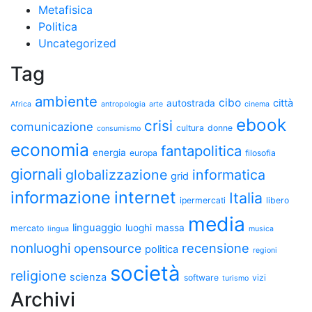
Metafisica
Politica
Uncategorized
Tag
ambiente
cibo
città
autostrada
Africa
antropologia
arte
cinema
ebook
crisi
comunicazione
cultura
donne
consumismo
economia
fantapolitica
energia
europa
filosofia
giornali
globalizzazione
informatica
grid
informazione
internet
Italia
ipermercati
libero
media
linguaggio
luoghi
massa
mercato
lingua
musica
nonluoghi
recensione
opensource
politica
regioni
società
religione
scienza
software
vizi
turismo
Archivi