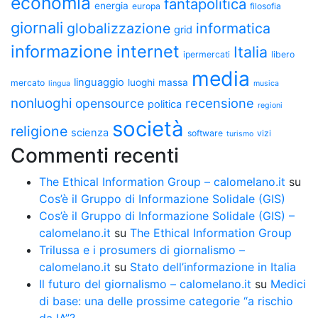
economia
fantapolitica
energia
europa
filosofia
giornali
globalizzazione
informatica
grid
informazione
internet
Italia
ipermercati
libero
media
linguaggio
luoghi
massa
mercato
lingua
musica
nonluoghi
recensione
opensource
politica
regioni
società
religione
scienza
software
vizi
turismo
Commenti recenti
The Ethical Information Group – calomelano.it
su
Cos’è il Gruppo di Informazione Solidale (GIS)
Cos’è il Gruppo di Informazione Solidale (GIS) –
calomelano.it
su
The Ethical Information Group
Trilussa e i prosumers di giornalismo –
calomelano.it
su
Stato dell’informazione in Italia
Il futuro del giornalismo – calomelano.it
su
Medici
di base: una delle prossime categorie “a rischio