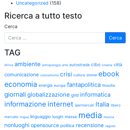
Uncategorized
(158)
Ricerca a tutto testo
Cerca
TAG
ambiente
cibo
città
autostrada
Africa
antropologia
arte
cinema
ebook
crisi
comunicazione
cultura
donne
consumismo
economia
fantapolitica
energia
europa
filosofia
giornali
globalizzazione
informatica
grid
informazione
internet
Italia
ipermercati
libero
media
linguaggio
luoghi
massa
mercato
lingua
musica
nonluoghi
recensione
opensource
politica
regioni