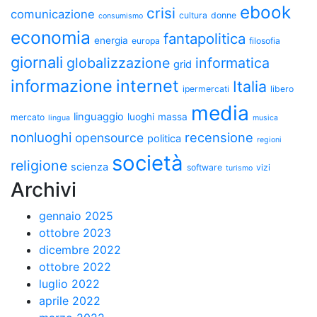
ebook
crisi
comunicazione
cultura
donne
consumismo
economia
fantapolitica
energia
europa
filosofia
giornali
globalizzazione
informatica
grid
informazione
internet
Italia
ipermercati
libero
media
linguaggio
luoghi
massa
mercato
lingua
musica
nonluoghi
recensione
opensource
politica
regioni
società
religione
scienza
software
vizi
turismo
Archivi
gennaio 2025
ottobre 2023
dicembre 2022
ottobre 2022
luglio 2022
aprile 2022