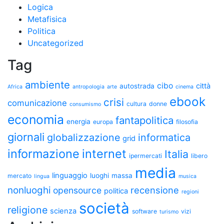
Logica
Metafisica
Politica
Uncategorized
Tag
ambiente
cibo
città
autostrada
Africa
antropologia
arte
cinema
ebook
crisi
comunicazione
cultura
donne
consumismo
economia
fantapolitica
energia
europa
filosofia
giornali
globalizzazione
informatica
grid
informazione
internet
Italia
ipermercati
libero
media
linguaggio
luoghi
massa
mercato
lingua
musica
nonluoghi
recensione
opensource
politica
regioni
società
religione
scienza
software
vizi
turismo