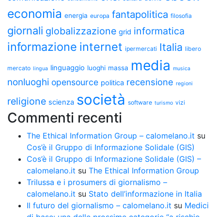
economia
fantapolitica
energia
europa
filosofia
giornali
globalizzazione
informatica
grid
informazione
internet
Italia
ipermercati
libero
media
linguaggio
luoghi
massa
mercato
lingua
musica
nonluoghi
recensione
opensource
politica
regioni
società
religione
scienza
software
vizi
turismo
Commenti recenti
The Ethical Information Group – calomelano.it
su
Cos’è il Gruppo di Informazione Solidale (GIS)
Cos’è il Gruppo di Informazione Solidale (GIS) –
calomelano.it
su
The Ethical Information Group
Trilussa e i prosumers di giornalismo –
calomelano.it
su
Stato dell’informazione in Italia
Il futuro del giornalismo – calomelano.it
su
Medici