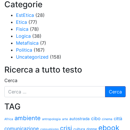
Categorie
EstEtica
(28)
Etica
(77)
Fisica
(78)
Logica
(38)
Metafisica
(7)
Politica
(167)
Uncategorized
(158)
Ricerca a tutto testo
Cerca
TAG
ambiente
cibo
città
autostrada
Africa
antropologia
arte
cinema
ebook
crisi
comunicazione
cultura
donne
consumismo