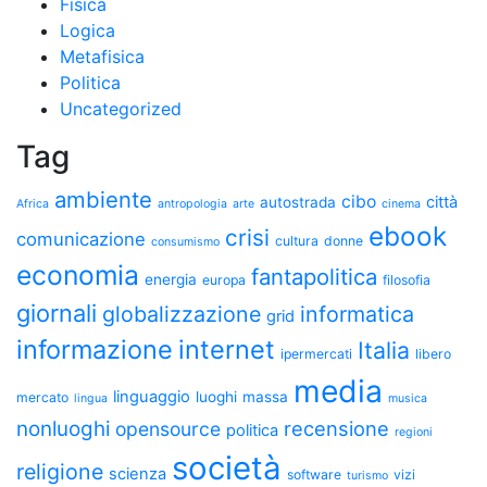
Fisica
Logica
Metafisica
Politica
Uncategorized
Tag
ambiente
cibo
città
autostrada
Africa
antropologia
arte
cinema
ebook
crisi
comunicazione
cultura
donne
consumismo
economia
fantapolitica
energia
europa
filosofia
giornali
globalizzazione
informatica
grid
informazione
internet
Italia
ipermercati
libero
media
linguaggio
luoghi
massa
mercato
lingua
musica
nonluoghi
recensione
opensource
politica
regioni
società
religione
scienza
software
vizi
turismo