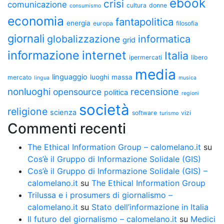
ebook
crisi
comunicazione
cultura
donne
consumismo
economia
fantapolitica
energia
europa
filosofia
giornali
globalizzazione
informatica
grid
informazione
internet
Italia
ipermercati
libero
media
linguaggio
luoghi
massa
mercato
lingua
musica
nonluoghi
recensione
opensource
politica
regioni
società
religione
scienza
software
vizi
turismo
Commenti recenti
The Ethical Information Group – calomelano.it
su
Cos’è il Gruppo di Informazione Solidale (GIS)
Cos’è il Gruppo di Informazione Solidale (GIS) –
calomelano.it
su
The Ethical Information Group
Trilussa e i prosumers di giornalismo –
calomelano.it
su
Stato dell’informazione in Italia
Il futuro del giornalismo – calomelano.it
su
Medici