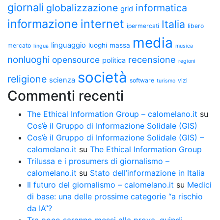
giornali
globalizzazione
informatica
grid
informazione
internet
Italia
ipermercati
libero
media
linguaggio
luoghi
massa
mercato
lingua
musica
nonluoghi
recensione
opensource
politica
regioni
società
religione
scienza
software
vizi
turismo
Commenti recenti
The Ethical Information Group – calomelano.it
su
Cos’è il Gruppo di Informazione Solidale (GIS)
Cos’è il Gruppo di Informazione Solidale (GIS) –
calomelano.it
su
The Ethical Information Group
Trilussa e i prosumers di giornalismo –
calomelano.it
su
Stato dell’informazione in Italia
Il futuro del giornalismo – calomelano.it
su
Medici
di base: una delle prossime categorie “a rischio
da IA”?