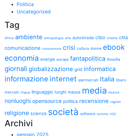
Politica
Uncategorized
Tag
ambiente
cibo
città
autostrada
Africa
antropologia
arte
cinema
ebook
crisi
comunicazione
cultura
donne
consumismo
economia
fantapolitica
energia
europa
filosofia
giornali
globalizzazione
informatica
grid
informazione
internet
Italia
ipermercati
libero
media
linguaggio
luoghi
massa
mercato
lingua
musica
nonluoghi
recensione
opensource
politica
regioni
società
religione
scienza
software
vizi
turismo
Archivi
gennaio 2025