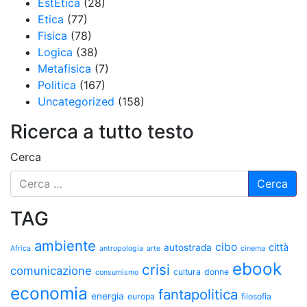
EstEtica
(28)
Etica
(77)
Fisica
(78)
Logica
(38)
Metafisica
(7)
Politica
(167)
Uncategorized
(158)
Ricerca a tutto testo
Cerca
TAG
ambiente
cibo
città
autostrada
Africa
antropologia
arte
cinema
ebook
crisi
comunicazione
cultura
donne
consumismo
economia
fantapolitica
energia
europa
filosofia