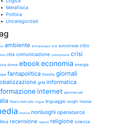
Logica
Metafisica
Politica
Uncategorized
ag
ambiente
cibo
autostrada
ica
antropologia
arte
crisi
comunicazione
città
ema
consumismo
ebook
economia
energia
tura
donne
giornali
fantapolitica
ropa
filosofia
lobalizzazione
informatica
grid
nformazione
internet
ipermercati
alia
linguaggio
luoghi
massa
libero mercato
lingua
edia
nonluoghi
opensource
musica
religione
recensione
itica
scienza
regioni