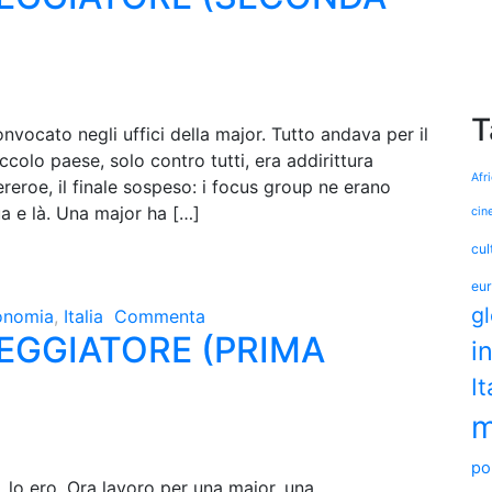
T
ocato negli uffici della major. Tutto andava per il
iccolo paese, solo contro tutti, era addirittura
Afr
reroe, il finale sospeso: i focus group ne erano
ua e là. Una major ha […]
cin
cul
eu
g
onomia
,
Italia
Commenta
NEGGIATORE (PRIMA
i
It
m
pol
 lo ero. Ora lavoro per una major, una