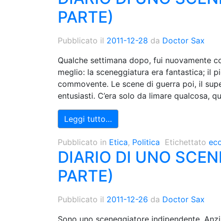
PARTE)
Pubblicato il
2011-12-28
da
Doctor Sax
Qualche settimana dopo, fui nuovamente conv
meglio: la sceneggiatura era fantastica; il p
commovente. Le scene di guerra poi, il supe
entusiasti. C’era solo da limare qualcosa, q
Leggi tutto…
Pubblicato in
Etica
,
Politica
Etichettato
ec
DIARIO DI UNO SCE
PARTE)
Pubblicato il
2011-12-26
da
Doctor Sax
Sono uno sceneggiatore indipendente. Anzi,