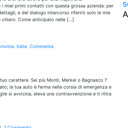
s
 i miei primi contatti con questa grossa azienda: per
A
ettagli, e del dialogo intercorso riferirò solo le mie
 chiaro. Come anticipato nelle […]
onomia
,
Italia
Commenta
tuo carattere. Sei più Monti, Merkel o Bagnasco ?
ccato; la tua auto è ferma nella corsia di emergenza e
le si avvicina, eleva una contravvenzione e ti ritira
t
1 Commento