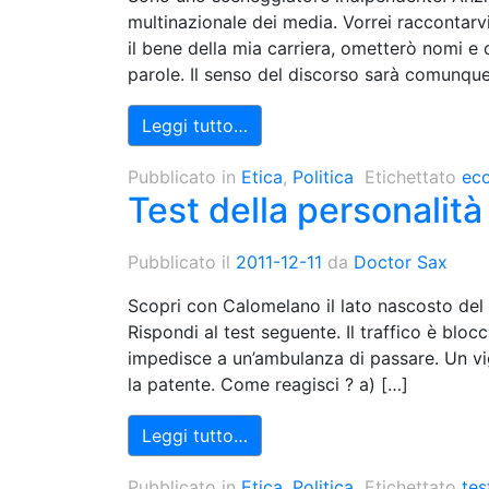
multinazionale dei media. Vorrei raccontarvi
il bene della mia carriera, ometterò nomi e d
parole. Il senso del discorso sarà comunque
Leggi tutto…
Pubblicato in
Etica
,
Politica
Etichettato
ec
Test della personalità
Pubblicato il
2011-12-11
da
Doctor Sax
Scopri con Calomelano il lato nascosto del 
Rispondi al test seguente. Il traffico è blo
impedisce a un’ambulanza di passare. Un vigi
la patente. Come reagisci ? a) […]
Leggi tutto…
Pubblicato in
Etica
,
Politica
Etichettato
tes