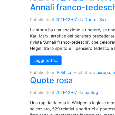
Annali franco-tedesc
Pubblicato il
2011-12-07
da
Doctor Sax
La storia ha una coazione a ripetere, se n
Karl Marx, artefice del pensiero precedente,
rivista “Annali franco-tedeschi”, che celeb
Hegel, tra lo spirito e il pensiero tedesco e
Leggi tutto…
Pubblicato in
Politica
Etichettato
europa
,
f
Quote rosa
Pubblicato il
2011-12-07
da
paolog
Una rapida ricerca in Wikipedia inglese mos
scienziato, 529 relativi a scrittrici e poete