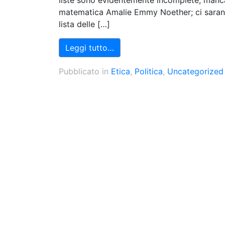
liste sono evidentemente incomplete, manca
matematica Amalie Emmy Noether; ci saran
lista delle […]
Leggi tutto…
Pubblicato in
Etica
,
Politica
,
Uncategorized