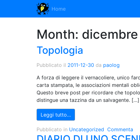
Home
Month:
dicembre
Topologia
Pubblicato il
2011-12-30
da
paolog
A forza di leggere il vernacoliere, unico f
carta stampata, le associazioni mentali obl
Questo breve post per ricordare che topolog
distingue una tazzina da un salvagente. […]
Leggi tutto…
Pubblicato in
Uncategorized
Commenta
DIARIO DI UNO SCE