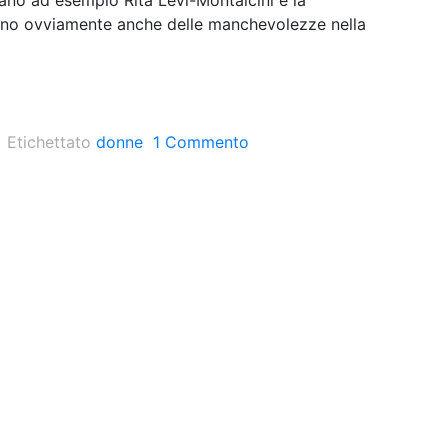
no ad esempio Rita Levi-Montalcini e la
no ovviamente anche delle manchevolezze nella
Etichettato
donne
1 Commento