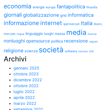
economia
fantapolitica
energia
europa
filosofia
giornali
globalizzazione
informatica
grid
informazione
internet
Italia
ipermercati
libero
media
linguaggio
luoghi
massa
mercato
lingua
musica
nonluoghi
recensione
opensource
politica
regioni
società
religione
scienza
software
vizi
turismo
Archivi
gennaio 2025
ottobre 2023
dicembre 2022
ottobre 2022
luglio 2022
aprile 2022
marzo 2022
settembre 2021