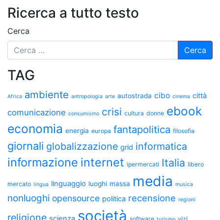
Ricerca a tutto testo
Cerca
TAG
ambiente
cibo
città
autostrada
Africa
antropologia
arte
cinema
ebook
crisi
comunicazione
cultura
donne
consumismo
economia
fantapolitica
energia
europa
filosofia
giornali
globalizzazione
informatica
grid
informazione
internet
Italia
ipermercati
libero
media
linguaggio
luoghi
massa
mercato
lingua
musica
nonluoghi
recensione
opensource
politica
regioni
società
religione
scienza
software
vizi
turismo