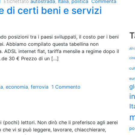
d
Etichettato
autostrada
,
Italia
,
politica
Commenta
e di certi beni e servizi
T
o posizioni tra i paesi sviluppati, il costo per i beni
opei. Abbiamo compilato questa tabellina non
Afr
a. ADSL internet flat, tariffa mensile a regime dopo il
l.de 30 € Prezzo di un […]
cin
cul
eu
g
da
,
economia
,
ferrovia
1 Commento
i
It
m
 (pochi) lettori. Non dirò che li preferisco agli aerei
pol
 che vi si può leggere, lavorare, chiacchierare,