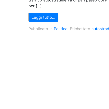
traffico autostradale va di pari passo col P
per […]
Leggi tutto…
Pubblicato in
Politica
Etichettato
autostra