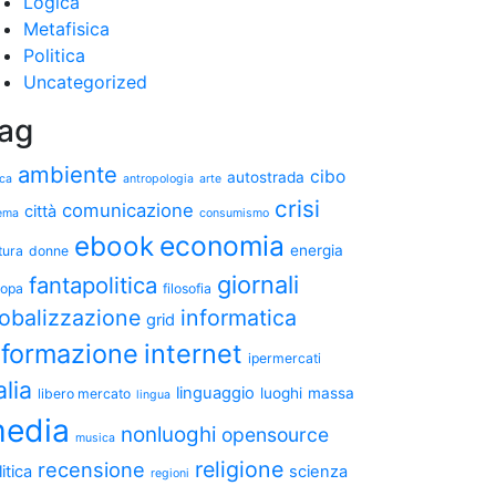
Logica
Metafisica
Politica
Uncategorized
ag
ambiente
cibo
autostrada
ica
antropologia
arte
crisi
comunicazione
città
ema
consumismo
ebook
economia
energia
tura
donne
giornali
fantapolitica
ropa
filosofia
lobalizzazione
informatica
grid
nformazione
internet
ipermercati
alia
linguaggio
luoghi
massa
libero mercato
lingua
edia
nonluoghi
opensource
musica
religione
recensione
itica
scienza
regioni