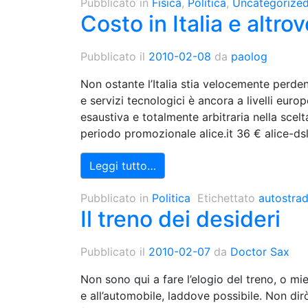
Pubblicato in
Fisica
,
Politica
,
Uncategorize
Costo in Italia e altrov
Pubblicato il
2010-02-08
da
paolog
Non ostante l’Italia stia velocemente perdend
e servizi tecnologici è ancora a livelli eur
esaustiva e totalmente arbitraria nella scelt
periodo promozionale alice.it 36 € alice-ds
Leggi tutto…
Pubblicato in
Politica
Etichettato
autostra
Il treno dei desideri
Pubblicato il
2010-02-07
da
Doctor Sax
Non sono qui a fare l’elogio del treno, o miei
e all’automobile, laddove possibile. Non dirò