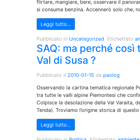
flirtare, mangiare, bere, osservare il panor
si consuma benzina. Accennerò solo che, n
Leggi tutto…
Pubblicato in
Uncategorized
Etichettato
a
SAQ: ma perché così 
Val di Susa ?
Pubblicato il
2010-01-15
da
paolog
Osservando la cartina tematica regionale P
tra tutte le valli alpine Piemontesi che conf
Colpisce la desolazione della Val Varaita, de
Tenda). Troviamo l’origine storica di questo
Leggi tutto…
Pubblicato in
Politica
Etichettato
ambiente