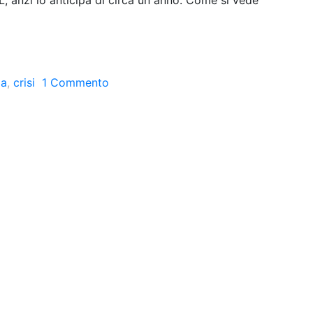
IL, anzi lo anticipa di circa un anno. Come si vede
da
,
crisi
1 Commento