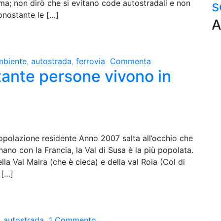
s
ama; non dirò che si evitano code autostradali e non
onostante le […]
A
mbiente
,
autostrada
,
ferrovia
Commenta
tante persone vivono in
opolazione residente Anno 2007 salta all’occhio che
inano con la Francia, la Val di Susa è la più popolata.
lla Val Maira (che è cieca) e della val Roia (Col di
 […]
,
autostrada
1 Commento