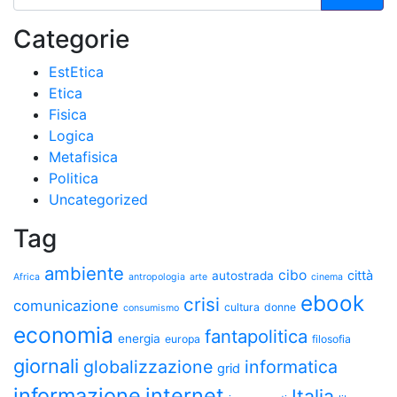
Categorie
EstEtica
Etica
Fisica
Logica
Metafisica
Politica
Uncategorized
Tag
ambiente
cibo
città
autostrada
Africa
antropologia
arte
cinema
ebook
crisi
comunicazione
cultura
donne
consumismo
economia
fantapolitica
energia
europa
filosofia
giornali
globalizzazione
informatica
grid
informazione
internet
Italia