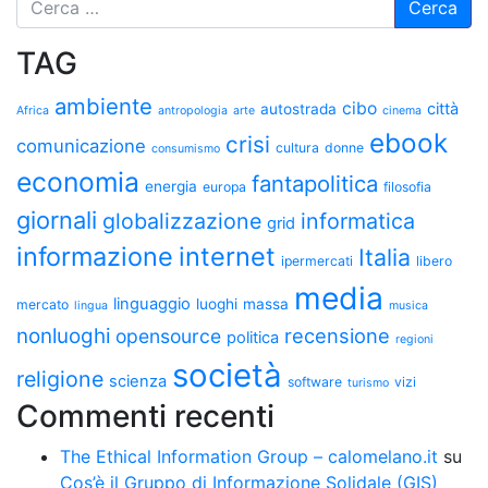
TAG
ambiente
cibo
città
autostrada
Africa
antropologia
arte
cinema
ebook
crisi
comunicazione
cultura
donne
consumismo
economia
fantapolitica
energia
europa
filosofia
giornali
globalizzazione
informatica
grid
informazione
internet
Italia
ipermercati
libero
media
linguaggio
luoghi
massa
mercato
lingua
musica
nonluoghi
recensione
opensource
politica
regioni
società
religione
scienza
software
vizi
turismo
Commenti recenti
The Ethical Information Group – calomelano.it
su
Cos’è il Gruppo di Informazione Solidale (GIS)