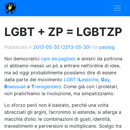
LGBT + ZP = LGBTZP
Pubblicato il
2013-05-30
(2013-05-30)
da
paolog
Noi democratici
cani da pagliaio
e sinistri da poltrona
ci abbiamo messo un pò a entrare nell’ordine di idee,
ma ad oggi probabilmente possiamo dire di essere
dalla parte del movimento
LGBT (
L
esbiche
,
G
ay
,
B
isessuali
e
T
ransgender
). Come già con i proletari,
non pratichiamo la rivoluzione, ma simpatizziamo.
Lo sforzo però non è bastato, perchè una volta
sbrecciati gli argini, l’acronimo si estende, si allarga a
macchia d’olio: le combinazioni di gusti, identità,
travestimenti e perversioni si moltiplicano. Scelgo tra