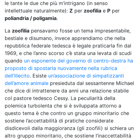
le tante le due che più m’intrigano (in senso
intellettuale naturalmente):
Z
per
zoofilia
e
P
per
poliandria / poligamia
.
La
zoofilia
pensavamo fosse un tema impresentabile,
bestiale e disumano, invece apprendiamo che nella
repubblica federale tedesca è legale praticarla fin dal
1969, e che l’anno scorso c’è stata una levata di scudi
quando
un esponente del governo di centro-destra ha
proposto di spostarla nuovamente nella rubrica
dell’illecito
. Esiste
un’associazione di simpatizzanti
dell’amore animale
presieduta dal sessantenne Michael
che dice di intrattenere da anni una relazione stabile
col pastore tedesco Cessy. La peculiarità della
polemica turbolenta che si è sviluppata attorno a
questo tema è che contro un gruppo minoritario che
sostiene l’accettabilità di pratiche considerate
disdicevoli dalla maggioranza (gli zoofili) si schiera un
altro gruppo minoritario, che sostiene l’inaccettabilità