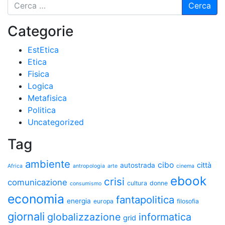
Categorie
EstEtica
Etica
Fisica
Logica
Metafisica
Politica
Uncategorized
Tag
ambiente
cibo
città
autostrada
Africa
antropologia
arte
cinema
ebook
crisi
comunicazione
cultura
donne
consumismo
economia
fantapolitica
energia
europa
filosofia
giornali
globalizzazione
informatica
grid