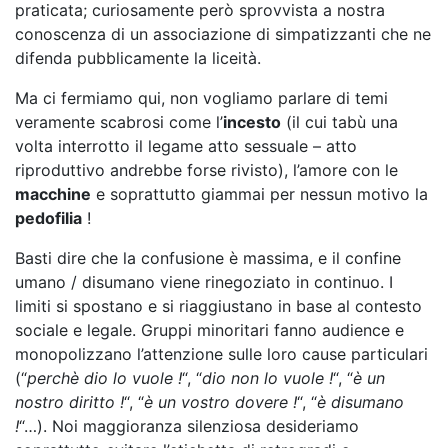
praticata; curiosamente però sprovvista a nostra
conoscenza di un associazione di simpatizzanti che ne
difenda pubblicamente la liceità.
Ma ci fermiamo qui, non vogliamo parlare di temi
veramente scabrosi come l’
incesto
(il cui tabù una
volta interrotto il legame atto sessuale – atto
riproduttivo andrebbe forse rivisto), l’amore con le
macchine
e soprattutto giammai per nessun motivo la
pedofilia
!
Basti dire che la confusione è massima, e il confine
umano / disumano viene rinegoziato in continuo. I
limiti si spostano e si riaggiustano in base al contesto
sociale e legale. Gruppi minoritari fanno audience e
monopolizzano l’attenzione sulle loro cause particulari
(“
perchè dio lo vuole !
“, “
dio non lo vuole !
“, “
è un
nostro diritto !
“, “
è un vostro dovere !
“, “
è disumano
!
“…). Noi maggioranza silenziosa desideriamo