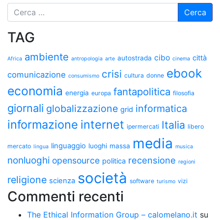
TAG
ambiente
cibo
città
autostrada
Africa
antropologia
arte
cinema
ebook
crisi
comunicazione
cultura
donne
consumismo
economia
fantapolitica
energia
europa
filosofia
giornali
globalizzazione
informatica
grid
informazione
internet
Italia
ipermercati
libero
media
linguaggio
luoghi
massa
mercato
lingua
musica
nonluoghi
recensione
opensource
politica
regioni
società
religione
scienza
software
vizi
turismo
Commenti recenti
The Ethical Information Group – calomelano.it
su