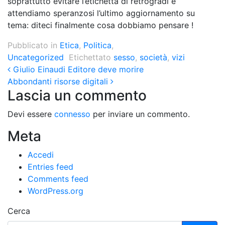
soprattutto evitare l’etichetta di retrogradi e
attendiamo speranzosi l’ultimo aggiornamento su
tema: diteci finalmente cosa dobbiamo pensare !
Pubblicato in
Etica
,
Politica
,
Uncategorized
Etichettato
sesso
,
società
,
vizi
Post navigation
Giulio Einaudi Editore deve morire
Abbondanti risorse digitali
Lascia un commento
Devi essere
connesso
per inviare un commento.
Meta
Accedi
Entries feed
Comments feed
WordPress.org
Cerca