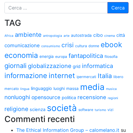
TAG
ambiente
cibo
città
autostrada
Africa
antropologia
arte
cinema
ebook
crisi
comunicazione
cultura
donne
consumismo
economia
fantapolitica
energia
europa
filosofia
giornali
globalizzazione
informatica
grid
informazione
internet
Italia
ipermercati
libero
media
linguaggio
luoghi
massa
mercato
lingua
musica
nonluoghi
recensione
opensource
politica
regioni
società
religione
scienza
software
vizi
turismo
Commenti recenti
The Ethical Information Group – calomelano.it
su