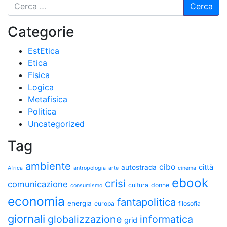
Categorie
EstEtica
Etica
Fisica
Logica
Metafisica
Politica
Uncategorized
Tag
ambiente
cibo
città
autostrada
Africa
antropologia
arte
cinema
ebook
crisi
comunicazione
cultura
donne
consumismo
economia
fantapolitica
energia
europa
filosofia
giornali
globalizzazione
informatica
grid