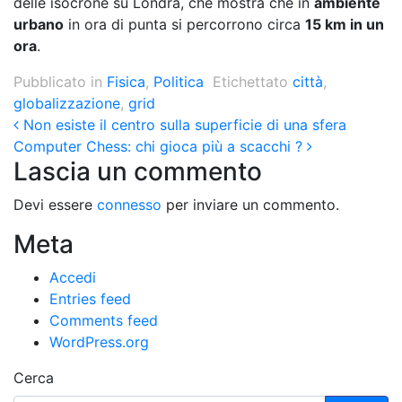
delle isocrone su Londra, che mostra che in
ambiente
urbano
in ora di punta si percorrono circa
15 km in un
ora
.
Pubblicato in
Fisica
,
Politica
Etichettato
città
,
globalizzazione
,
grid
Post navigation
Non esiste il centro sulla superficie di una sfera
Computer Chess: chi gioca più a scacchi ?
Lascia un commento
Devi essere
connesso
per inviare un commento.
Meta
Accedi
Entries feed
Comments feed
WordPress.org
Cerca