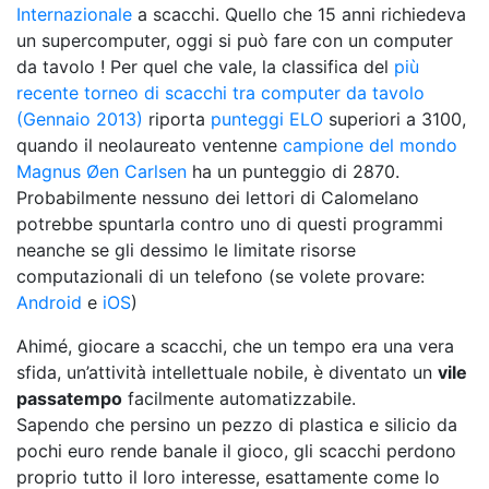
Internazionale
a scacchi. Quello che 15 anni richiedeva
un supercomputer, oggi si può fare con un computer
da tavolo ! Per quel che vale, la classifica del
più
recente torneo di scacchi tra computer da tavolo
(Gennaio 2013)
riporta
punteggi ELO
superiori a 3100,
quando il neolaureato ventenne
campione del mondo
Magnus Øen Carlsen
ha un punteggio di 2870.
Probabilmente nessuno dei lettori di Calomelano
potrebbe spuntarla contro uno di questi programmi
neanche se gli dessimo le limitate risorse
computazionali di un telefono (se volete provare:
Android
e
iOS
)
Ahimé, giocare a scacchi, che un tempo era una vera
sfida, un’attività intellettuale nobile, è diventato un
vile
passatempo
facilmente automatizzabile.
Sapendo che persino un pezzo di plastica e silicio da
pochi euro rende banale il gioco, gli scacchi perdono
proprio tutto il loro interesse, esattamente come lo