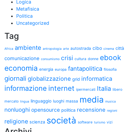
Logica
Metafisica
Politica
Uncategorized
Tag
ambiente
cibo
città
autostrada
Africa
antropologia
arte
cinema
ebook
crisi
comunicazione
cultura
donne
consumismo
economia
fantapolitica
energia
europa
filosofia
giornali
globalizzazione
informatica
grid
informazione
internet
Italia
ipermercati
libero
media
linguaggio
luoghi
massa
mercato
lingua
musica
nonluoghi
recensione
opensource
politica
regioni
società
religione
scienza
software
vizi
turismo
Archivi