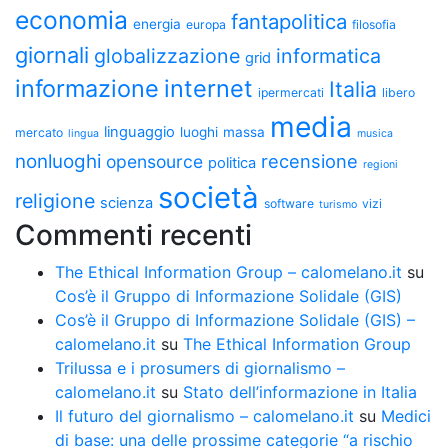
economia
fantapolitica
energia
europa
filosofia
giornali
globalizzazione
informatica
grid
informazione
internet
Italia
ipermercati
libero
media
linguaggio
luoghi
massa
mercato
lingua
musica
nonluoghi
recensione
opensource
politica
regioni
società
religione
scienza
software
vizi
turismo
Commenti recenti
The Ethical Information Group – calomelano.it
su
Cos’è il Gruppo di Informazione Solidale (GIS)
Cos’è il Gruppo di Informazione Solidale (GIS) –
calomelano.it
su
The Ethical Information Group
Trilussa e i prosumers di giornalismo –
calomelano.it
su
Stato dell’informazione in Italia
Il futuro del giornalismo – calomelano.it
su
Medici
di base: una delle prossime categorie “a rischio