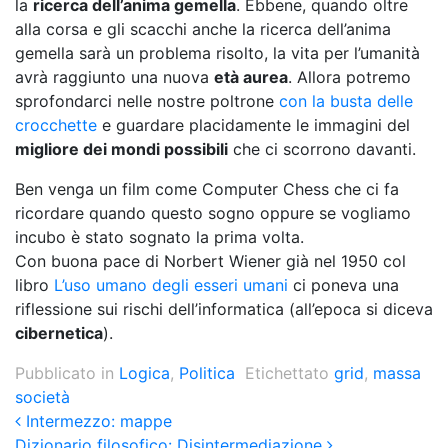
la
ricerca dell’anima gemella
. Ebbene, quando oltre
alla corsa e gli scacchi anche la ricerca dell’anima
gemella sarà un problema risolto, la vita per l’umanità
avrà raggiunto una nuova
età aurea
. Allora potremo
sprofondarci nelle nostre poltrone
con la busta delle
crocchette
e guardare placidamente le immagini del
migliore dei mondi possibili
che ci scorrono davanti.
Ben venga un film come Computer Chess che ci fa
ricordare quando questo sogno oppure se vogliamo
incubo è stato sognato la prima volta.
Con buona pace di Norbert Wiener già nel 1950 col
libro
L’uso umano degli esseri umani
ci poneva una
riflessione sui rischi dell’informatica (all’epoca si diceva
cibernetica
).
Pubblicato in
Logica
,
Politica
Etichettato
grid
,
massa
società
Post navigation
Intermezzo: mappe
Dizionario filosofico: Disintermediazione