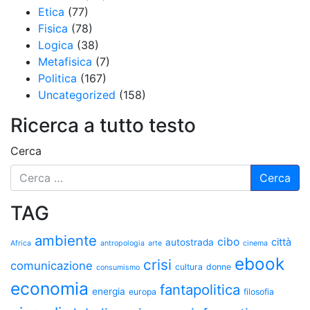
Etica
(77)
Fisica
(78)
Logica
(38)
Metafisica
(7)
Politica
(167)
Uncategorized
(158)
Ricerca a tutto testo
Cerca
TAG
ambiente
cibo
città
autostrada
Africa
antropologia
arte
cinema
ebook
crisi
comunicazione
cultura
donne
consumismo
economia
fantapolitica
energia
europa
filosofia