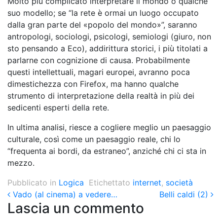
Molto più complicato interpretare il mondo o qualche
suo modello; se “la rete è ormai un luogo occupato
dalla gran parte del «popolo del mondo»”, saranno
antropologi, sociologi, psicologi, semiologi (giuro, non
sto pensando a Eco), addirittura storici, i più titolati a
parlarne con cognizione di causa. Probabilmente
questi intellettuali, magari europei, avranno poca
dimestichezza con Firefox, ma hanno qualche
strumento di interpretazione della realtà in più dei
sedicenti esperti della rete.
In ultima analisi, riesce a cogliere meglio un paesaggio
culturale, così come un paesaggio reale, chi lo
“frequenta ai bordi, da estraneo”, anziché chi ci sta in
mezzo.
Pubblicato in
Logica
Etichettato
internet
,
società
Post navigation
Vado (al cinema) a vedere…
Belli caldi (2)
Lascia un commento