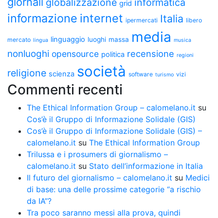
giornali
globalizzazione
informatica
grid
informazione
internet
Italia
ipermercati
libero
media
linguaggio
luoghi
massa
mercato
lingua
musica
nonluoghi
recensione
opensource
politica
regioni
società
religione
scienza
software
vizi
turismo
Commenti recenti
The Ethical Information Group – calomelano.it
su
Cos’è il Gruppo di Informazione Solidale (GIS)
Cos’è il Gruppo di Informazione Solidale (GIS) –
calomelano.it
su
The Ethical Information Group
Trilussa e i prosumers di giornalismo –
calomelano.it
su
Stato dell’informazione in Italia
Il futuro del giornalismo – calomelano.it
su
Medici
di base: una delle prossime categorie “a rischio
da IA”?
Tra poco saranno messi alla prova, quindi