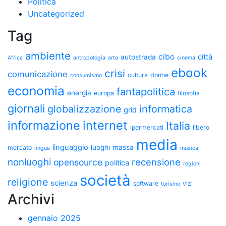
Politica
Uncategorized
Tag
ambiente
cibo
città
autostrada
Africa
antropologia
arte
cinema
ebook
crisi
comunicazione
cultura
donne
consumismo
economia
fantapolitica
energia
europa
filosofia
giornali
globalizzazione
informatica
grid
informazione
internet
Italia
ipermercati
libero
media
linguaggio
luoghi
massa
mercato
lingua
musica
nonluoghi
recensione
opensource
politica
regioni
società
religione
scienza
software
vizi
turismo
Archivi
gennaio 2025