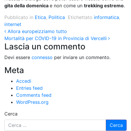
gita della domenica
e non come un
trekking estremo
.
Pubblicato in
Etica
,
Politica
Etichettato
informatica
,
internet
Post navigation
Allora europeizziamo tutto
Mortalità per COVID-19 in Provincia di Vercelli
Lascia un commento
Devi essere
connesso
per inviare un commento.
Meta
Accedi
Entries feed
Comments feed
WordPress.org
Cerca