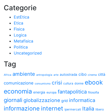
Categorie
EstEtica
Etica
Fisica
Logica
Metafisica
Politica
Uncategorized
Tag
ambiente
cibo
città
autostrada
Africa
antropologia
arte
cinema
ebook
crisi
comunicazione
cultura
donne
consumismo
economia
fantapolitica
energia
europa
filosofia
giornali
globalizzazione
informatica
grid
informazione
internet
Italia
ipermercati
libero