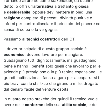
Tornando all’utente come stakeholder, da quanto
detto, o offri un’
alternativa
altrettanto
gioiosa
e
desiderabile
, oppure devi mettere in piedi una
religione
completa di peccati, divinità punitive e
inferni per controbilanciare il principio del piacere col
senso di colpa o la vergogna.
Passiamo ai
tecnici costruttori
dell’ICT.
Il driver principale di questo gruppo sociale è
economico
: devono lavorare per mangiare.
Guadagnano tutti dignitosamente, ma guadagnano
bene e hanno i benefit solo quelli che lavorano per le
aziende più prestigiose o in più rapida espansione. Le
grandi multinazionali fanno a gara per accaparrarsi i
più bravi con le start-up che girano a mille, drogate
dal denaro facile del venture capital.
In quanto nostro stakeholder quindi il tecnico vuole
avere delle
conferme
della sua
utilità sociale
, e del