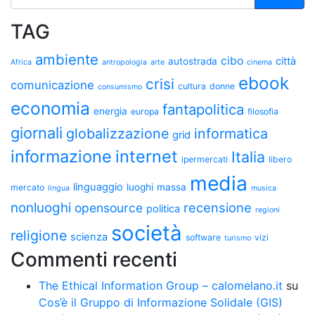
TAG
ambiente
cibo
città
autostrada
Africa
antropologia
arte
cinema
ebook
crisi
comunicazione
cultura
donne
consumismo
economia
fantapolitica
energia
europa
filosofia
giornali
globalizzazione
informatica
grid
informazione
internet
Italia
ipermercati
libero
media
linguaggio
luoghi
massa
mercato
lingua
musica
nonluoghi
recensione
opensource
politica
regioni
società
religione
scienza
software
vizi
turismo
Commenti recenti
The Ethical Information Group – calomelano.it
su
Cos’è il Gruppo di Informazione Solidale (GIS)