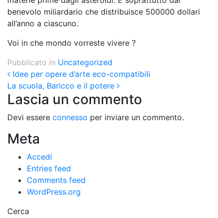
materie prime dagli asteroidi. E soprattutto dal
benevolo miliardario che distribuisce 500000 dollari
all’anno a ciascuno.
Voi in che mondo vorreste vivere ?
Pubblicato in
Uncategorized
Post navigation
Idee per opere d’arte eco-compatibili
La scuola, Baricco e il potere
Lascia un commento
Devi essere
connesso
per inviare un commento.
Meta
Accedi
Entries feed
Comments feed
WordPress.org
Cerca