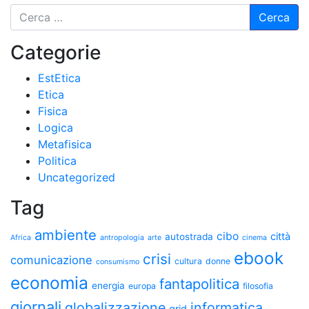
Categorie
EstEtica
Etica
Fisica
Logica
Metafisica
Politica
Uncategorized
Tag
ambiente
cibo
città
autostrada
Africa
antropologia
arte
cinema
ebook
crisi
comunicazione
cultura
donne
consumismo
economia
fantapolitica
energia
europa
filosofia
giornali
globalizzazione
informatica