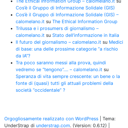
The Ethical Information Group – calomelano.it
su
Cos’è il Gruppo di Informazione Solidale (GIS)
Cos’è il Gruppo di Informazione Solidale (GIS) –
calomelano.it
su
The Ethical Information Group
Trilussa e i prosumers di giornalismo –
calomelano.it
su
Stato dell’informazione in Italia
Il futuro del giornalismo – calomelano.it
su
Medici
di base: una delle prossime categorie “a rischio
da IA”?
Tra poco saranno messi alla prova, quindi
vedremo se “tengono”…. – calomelano.it
su
Speranza di vita sempre crescente: un bene o la
fonte di (quasi) tutti gli attuali problemi della
società “occidentale” ?
Orgogliosamente realizzato con WordPress
|
Tema:
UnderStrap di
understrap.com
. (Version: 0.6.12)
|