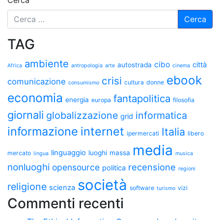
Cerca
TAG
ambiente
cibo
città
autostrada
Africa
antropologia
arte
cinema
ebook
crisi
comunicazione
cultura
donne
consumismo
economia
fantapolitica
energia
europa
filosofia
giornali
globalizzazione
informatica
grid
informazione
internet
Italia
ipermercati
libero
media
linguaggio
luoghi
massa
mercato
lingua
musica
nonluoghi
recensione
opensource
politica
regioni
società
religione
scienza
software
vizi
turismo
Commenti recenti