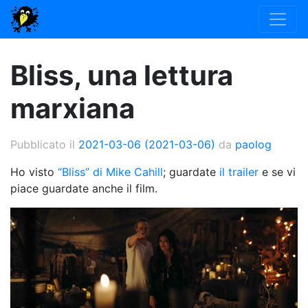
Bliss, una lettura
marxiana
Pubblicato il
2021-03-06
(2021-03-06)
da
paolog
Ho visto
“Bliss” di Mike Cahill
; guardate
il trailer
e se vi
piace guardate anche il film.