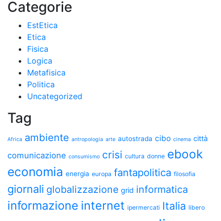
Categorie
EstEtica
Etica
Fisica
Logica
Metafisica
Politica
Uncategorized
Tag
ambiente
cibo
città
autostrada
Africa
antropologia
arte
cinema
ebook
crisi
comunicazione
cultura
donne
consumismo
economia
fantapolitica
energia
europa
filosofia
giornali
globalizzazione
informatica
grid
informazione
internet
Italia
ipermercati
libero