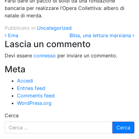
Farsi dare un pacco di soldi da una fondazione
bancaria per realizzare l’Opera Collettiva: albero di
natale di merda.
Pubblicato in
Uncategorized
Post navigation
Ema
Bliss, una lettura marxiana
Lascia un commento
Devi essere
connesso
per inviare un commento.
Meta
Accedi
Entries feed
Comments feed
WordPress.org
Cerca