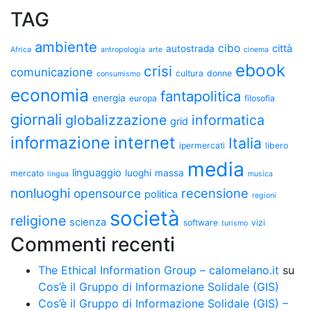
TAG
ambiente
cibo
città
autostrada
Africa
antropologia
arte
cinema
ebook
crisi
comunicazione
cultura
donne
consumismo
economia
fantapolitica
energia
europa
filosofia
giornali
globalizzazione
informatica
grid
informazione
internet
Italia
ipermercati
libero
media
linguaggio
luoghi
massa
mercato
lingua
musica
nonluoghi
recensione
opensource
politica
regioni
società
religione
scienza
software
vizi
turismo
Commenti recenti
The Ethical Information Group – calomelano.it
su
Cos’è il Gruppo di Informazione Solidale (GIS)
Cos’è il Gruppo di Informazione Solidale (GIS) –