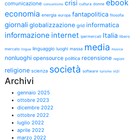
ebook
crisi
comunicazione
cultura
donne
consumismo
economia
fantapolitica
energia
europa
filosofia
giornali
globalizzazione
informatica
grid
informazione
internet
Italia
ipermercati
libero
media
linguaggio
luoghi
massa
mercato
lingua
musica
nonluoghi
recensione
opensource
politica
regioni
società
religione
scienza
software
vizi
turismo
Archivi
gennaio 2025
ottobre 2023
dicembre 2022
ottobre 2022
luglio 2022
aprile 2022
marzo 2022