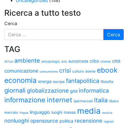
Uncategorized
(158)
Ricerca a tutto testo
Cerca
TAG
ambiente
cibo
città
autostrada
Africa
antropologia
arte
cinema
ebook
crisi
comunicazione
cultura
donne
consumismo
economia
fantapolitica
energia
europa
filosofia
giornali
globalizzazione
informatica
grid
informazione
internet
Italia
ipermercati
libero
media
linguaggio
luoghi
massa
mercato
lingua
musica
nonluoghi
recensione
opensource
politica
regioni