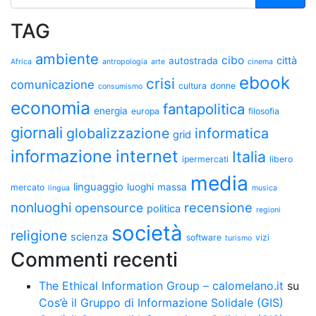
TAG
ambiente
cibo
città
autostrada
Africa
antropologia
arte
cinema
ebook
crisi
comunicazione
cultura
donne
consumismo
economia
fantapolitica
energia
europa
filosofia
giornali
globalizzazione
informatica
grid
informazione
internet
Italia
ipermercati
libero
media
linguaggio
luoghi
massa
mercato
lingua
musica
nonluoghi
recensione
opensource
politica
regioni
società
religione
scienza
software
vizi
turismo
Commenti recenti
The Ethical Information Group – calomelano.it
su
Cos’è il Gruppo di Informazione Solidale (GIS)