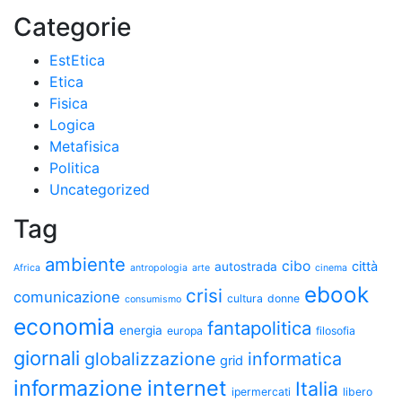
Categorie
EstEtica
Etica
Fisica
Logica
Metafisica
Politica
Uncategorized
Tag
ambiente
cibo
città
autostrada
Africa
antropologia
arte
cinema
ebook
crisi
comunicazione
cultura
donne
consumismo
economia
fantapolitica
energia
europa
filosofia
giornali
globalizzazione
informatica
grid
informazione
internet
Italia
ipermercati
libero