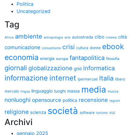
Politica
Uncategorized
Tag
ambiente
cibo
città
autostrada
Africa
antropologia
arte
cinema
ebook
crisi
comunicazione
cultura
donne
consumismo
economia
fantapolitica
energia
europa
filosofia
giornali
globalizzazione
informatica
grid
informazione
internet
Italia
ipermercati
libero
media
linguaggio
luoghi
massa
mercato
lingua
musica
nonluoghi
recensione
opensource
politica
regioni
società
religione
scienza
software
vizi
turismo
Archivi
gennaio 2025