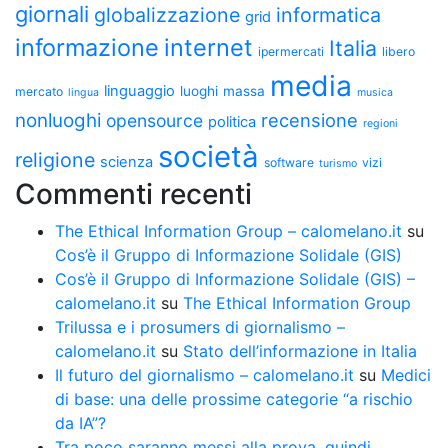
giornali
globalizzazione
informatica
grid
informazione
internet
Italia
ipermercati
libero
media
linguaggio
luoghi
massa
mercato
lingua
musica
nonluoghi
recensione
opensource
politica
regioni
società
religione
scienza
software
vizi
turismo
Commenti recenti
The Ethical Information Group – calomelano.it
su
Cos’è il Gruppo di Informazione Solidale (GIS)
Cos’è il Gruppo di Informazione Solidale (GIS) –
calomelano.it
su
The Ethical Information Group
Trilussa e i prosumers di giornalismo –
calomelano.it
su
Stato dell’informazione in Italia
Il futuro del giornalismo – calomelano.it
su
Medici
di base: una delle prossime categorie “a rischio
da IA”?
Tra poco saranno messi alla prova, quindi