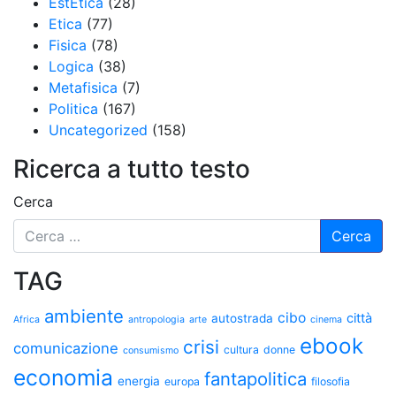
EstEtica
(28)
Etica
(77)
Fisica
(78)
Logica
(38)
Metafisica
(7)
Politica
(167)
Uncategorized
(158)
Ricerca a tutto testo
Cerca
TAG
ambiente
cibo
città
autostrada
Africa
antropologia
arte
cinema
ebook
crisi
comunicazione
cultura
donne
consumismo
economia
fantapolitica
energia
europa
filosofia