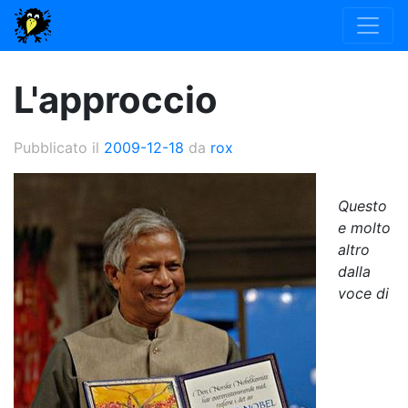
L'approccio
Pubblicato il
2009-12-18
da
rox
Questo
e molto
altro
dalla
voce di