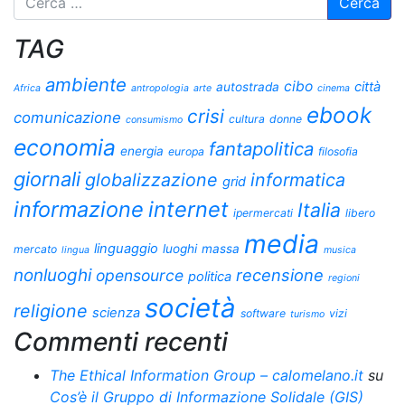
TAG
ambiente
cibo
città
autostrada
Africa
antropologia
arte
cinema
ebook
crisi
comunicazione
cultura
donne
consumismo
economia
fantapolitica
energia
europa
filosofia
giornali
globalizzazione
informatica
grid
informazione
internet
Italia
ipermercati
libero
media
linguaggio
luoghi
massa
mercato
lingua
musica
nonluoghi
recensione
opensource
politica
regioni
società
religione
scienza
software
vizi
turismo
Commenti recenti
The Ethical Information Group – calomelano.it
su
Cos’è il Gruppo di Informazione Solidale (GIS)