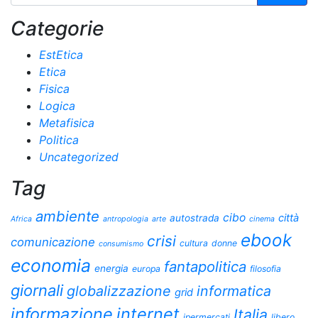
Categorie
EstEtica
Etica
Fisica
Logica
Metafisica
Politica
Uncategorized
Tag
ambiente
cibo
città
autostrada
Africa
antropologia
arte
cinema
ebook
crisi
comunicazione
cultura
donne
consumismo
economia
fantapolitica
energia
europa
filosofia
giornali
globalizzazione
informatica
grid
informazione
internet
Italia
ipermercati
libero