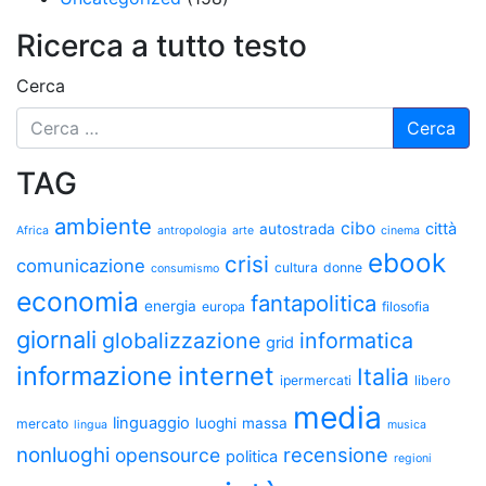
Ricerca a tutto testo
Cerca
TAG
ambiente
cibo
città
autostrada
Africa
antropologia
arte
cinema
ebook
crisi
comunicazione
cultura
donne
consumismo
economia
fantapolitica
energia
europa
filosofia
giornali
globalizzazione
informatica
grid
informazione
internet
Italia
ipermercati
libero
media
linguaggio
luoghi
massa
mercato
lingua
musica
nonluoghi
recensione
opensource
politica
regioni