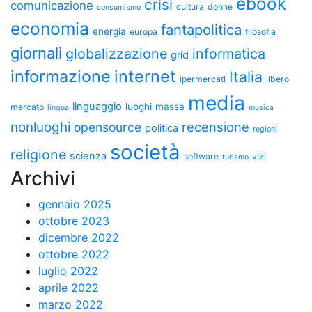
ebook
crisi
comunicazione
cultura
donne
consumismo
economia
fantapolitica
energia
europa
filosofia
giornali
globalizzazione
informatica
grid
informazione
internet
Italia
ipermercati
libero
media
linguaggio
luoghi
massa
mercato
lingua
musica
nonluoghi
recensione
opensource
politica
regioni
società
religione
scienza
software
vizi
turismo
Archivi
gennaio 2025
ottobre 2023
dicembre 2022
ottobre 2022
luglio 2022
aprile 2022
marzo 2022