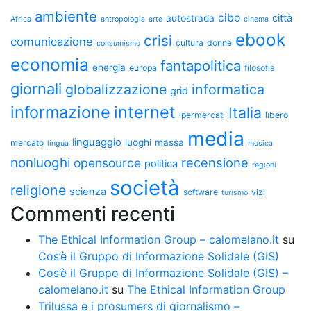
ambiente
cibo
città
autostrada
Africa
antropologia
arte
cinema
ebook
crisi
comunicazione
cultura
donne
consumismo
economia
fantapolitica
energia
europa
filosofia
giornali
globalizzazione
informatica
grid
informazione
internet
Italia
ipermercati
libero
media
linguaggio
luoghi
massa
mercato
lingua
musica
nonluoghi
recensione
opensource
politica
regioni
società
religione
scienza
software
vizi
turismo
Commenti recenti
The Ethical Information Group – calomelano.it
su
Cos’è il Gruppo di Informazione Solidale (GIS)
Cos’è il Gruppo di Informazione Solidale (GIS) –
calomelano.it
su
The Ethical Information Group
Trilussa e i prosumers di giornalismo –