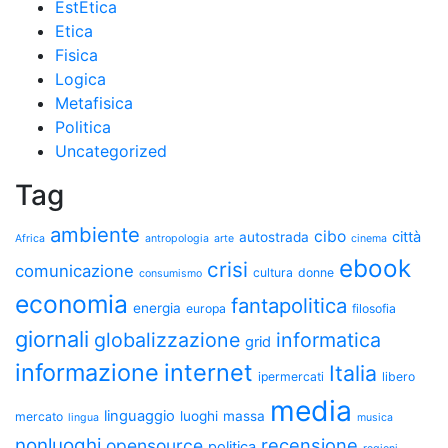
EstEtica
Etica
Fisica
Logica
Metafisica
Politica
Uncategorized
Tag
ambiente
cibo
città
autostrada
Africa
antropologia
arte
cinema
ebook
crisi
comunicazione
cultura
donne
consumismo
economia
fantapolitica
energia
europa
filosofia
giornali
globalizzazione
informatica
grid
informazione
internet
Italia
ipermercati
libero
media
linguaggio
luoghi
massa
mercato
lingua
musica
nonluoghi
recensione
opensource
politica