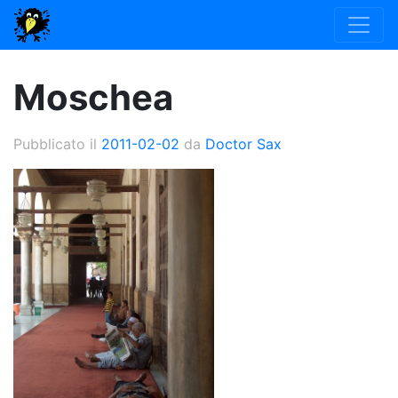
Moschea
Pubblicato il
2011-02-02
da
Doctor Sax