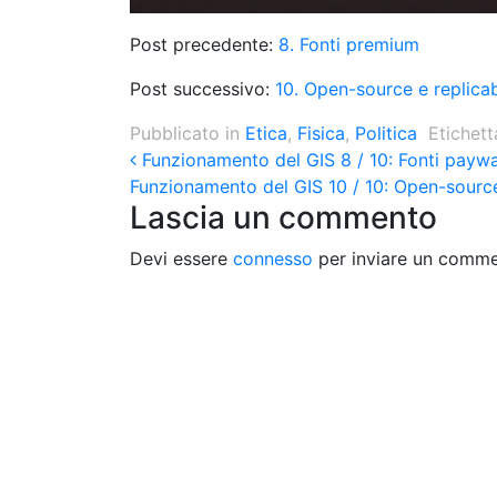
Post precedente:
8. Fonti premium
Post successivo:
10. Open-source e replicab
Pubblicato in
Etica
,
Fisica
,
Politica
Etichet
Post navigation
Funzionamento del GIS 8 / 10: Fonti paywa
Funzionamento del GIS 10 / 10: Open-source
Lascia un commento
Devi essere
connesso
per inviare un comme