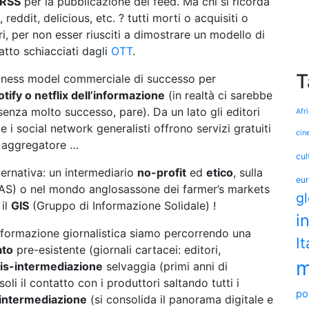
RSS
per la pubblicazione dei feed. Ma chi si ricorda
reddit, delicious, etc. ? tutti morti o acquisiti o
ari, per non esser riusciti a dimostrare un modello di
fatto schiacciati dagli
OTT
.
T
iness model commerciale di successo per
otify o netflix dell’informazione
(in realtà ci sarebbe
enza molto successo, pare). Da un lato gli editori
Afr
e i social network generalisti offrono servizi gratuiti
cin
n aggregatore …
cul
ternativa: un intermediario
no-profit
ed
etico
, sulla
eu
(GAS) o nel mondo anglosassone dei farmer’s markets
g
il
GIS
(Gruppo di Informazione Solidale) !
i
’informazione giornalistica siamo percorrendo una
It
ato
pre-esistente (giornali cartacei: editori,
m
is-intermediazione
selvaggia (primi anni di
oli il contatto con i produttori saltando tutti i
pol
isintermediazione
(si consolida il panorama digitale e