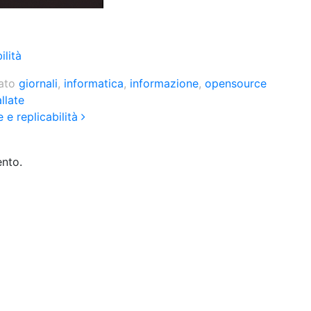
ilità
tato
giornali
,
informatica
,
informazione
,
opensource
llate
 e replicabilità
nto.