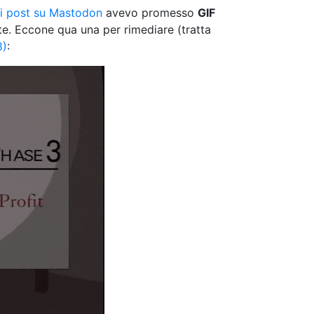
di post su Mastodon
avevo promesso
GIF
te. Eccone qua una per rimediare (tratta
8)
: