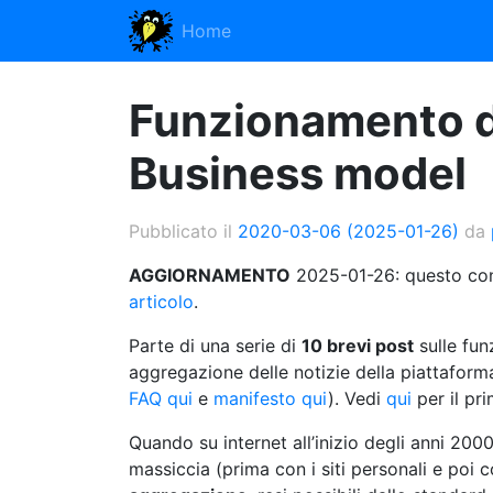
Home
Funzionamento de
Business model
Pubblicato il
2020-03-06
(2025-01-26)
da
AGGIORNAMENTO
2025-01-26: questo con
articolo
.
Parte di una serie di
10 brevi post
sulle fun
aggregazione delle notizie della piattaform
FAQ qui
e
manifesto qui
). Vedi
qui
per il pri
Quando su internet all’inizio degli anni 2000
massiccia (prima con i siti personali e poi co