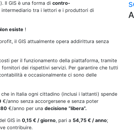
s
i). Il GIS è una forma di
contro-
ntermediario tra i lettori e i produttori di
A
Non esiste
!
profit, il GIS attualmente opera addirittura senza
osti per il funzionamento della piattaforma, tramite
ornitori dei rispettivi servizi. Per garantire che tutti
contabilità e occasionalmente ci sono delle
 che in Italia ogni cittadino (inclusi i lattanti) spende
0
€/anno senza accorgersene e senza poter
e
80
€/anno per una
decisione “libera”
.
del GIS in
0,15 € / giorno
, pari a
54,75 € / anno
;
ve contribuire.