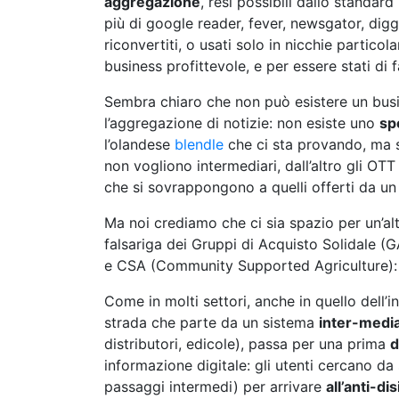
aggregazione
, resi possibili dallo standard
più di google reader, fever, newsgator, digg, 
riconvertiti, o usati solo in nicchie particol
business profittevole, e per essere stati di 
Sembra chiaro che non può esistere un bus
l’aggregazione di notizie: non esiste uno
sp
l’olandese
blendle
che ci sta provando, ma s
non vogliono intermediari, dall’altro gli OTT 
che si sovrappongono a quelli offerti da u
Ma noi crediamo che ci sia spazio per un’al
falsariga dei Gruppi di Acquisto Solidale 
e CSA (Community Supported Agriculture): 
Come in molti settori, anche in quello dell
strada che parte da un sistema
inter-medi
distributori, edicole), passa per una prima
d
informazione digitale: gli utenti cercano da s
passaggi intermedi) per arrivare
all’anti-d