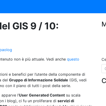
l GIS 9 / 10:
M
paolog
tenuto non è più attuale. Vedi anche
questo
Ce
zioni e benefici per l’utente della componente di
C
a del
Gruppo di Informazione Solidale
(GIS, vedi
mo con il piano di tutti i post della serie.
 apparve l’
User Generated Content
su scala
n i blog), ci fu un proliferare di
servizi di