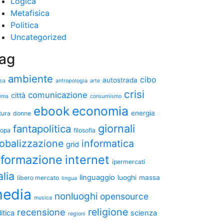
Logica
Metafisica
Politica
Uncategorized
ag
ambiente
cibo
autostrada
ica
antropologia
arte
crisi
comunicazione
città
ema
consumismo
ebook
economia
energia
tura
donne
giornali
fantapolitica
ropa
filosofia
lobalizzazione
informatica
grid
nformazione
internet
ipermercati
alia
linguaggio
luoghi
massa
libero mercato
lingua
edia
nonluoghi
opensource
musica
religione
recensione
itica
scienza
regioni