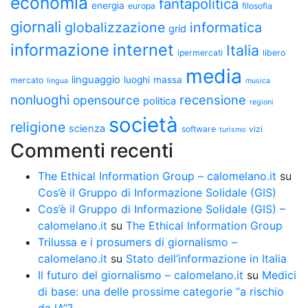
economia
fantapolitica
energia
europa
filosofia
giornali
globalizzazione
informatica
grid
informazione
internet
Italia
ipermercati
libero
media
linguaggio
luoghi
massa
mercato
lingua
musica
nonluoghi
recensione
opensource
politica
regioni
società
religione
scienza
software
vizi
turismo
Commenti recenti
The Ethical Information Group – calomelano.it
su
Cos’è il Gruppo di Informazione Solidale (GIS)
Cos’è il Gruppo di Informazione Solidale (GIS) –
calomelano.it
su
The Ethical Information Group
Trilussa e i prosumers di giornalismo –
calomelano.it
su
Stato dell’informazione in Italia
Il futuro del giornalismo – calomelano.it
su
Medici
di base: una delle prossime categorie “a rischio