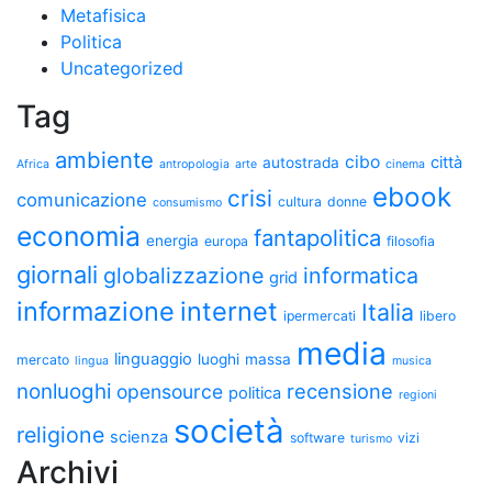
Metafisica
Politica
Uncategorized
Tag
ambiente
cibo
città
autostrada
Africa
antropologia
arte
cinema
ebook
crisi
comunicazione
cultura
donne
consumismo
economia
fantapolitica
energia
europa
filosofia
giornali
globalizzazione
informatica
grid
informazione
internet
Italia
ipermercati
libero
media
linguaggio
luoghi
massa
mercato
lingua
musica
nonluoghi
recensione
opensource
politica
regioni
società
religione
scienza
software
vizi
turismo
Archivi