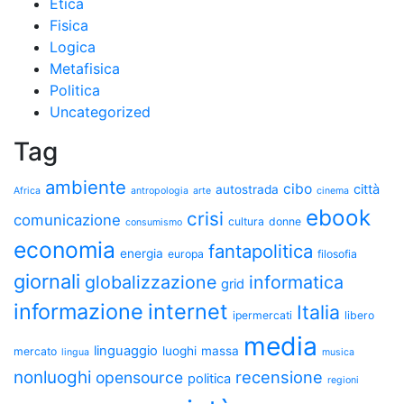
Etica
Fisica
Logica
Metafisica
Politica
Uncategorized
Tag
ambiente
cibo
città
autostrada
Africa
antropologia
arte
cinema
ebook
crisi
comunicazione
cultura
donne
consumismo
economia
fantapolitica
energia
europa
filosofia
giornali
globalizzazione
informatica
grid
informazione
internet
Italia
ipermercati
libero
media
linguaggio
luoghi
massa
mercato
lingua
musica
nonluoghi
recensione
opensource
politica
regioni