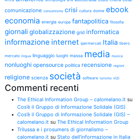
Africa
antropologia
arte
cinema
ebook
crisi
comunicazione
cultura
donne
consumismo
economia
fantapolitica
energia
europa
filosofia
giornali
globalizzazione
informatica
grid
informazione
internet
Italia
ipermercati
libero
media
linguaggio
luoghi
massa
mercato
lingua
musica
nonluoghi
recensione
opensource
politica
regioni
società
religione
scienza
software
vizi
turismo
Commenti recenti
The Ethical Information Group – calomelano.it
su
Cos’è il Gruppo di Informazione Solidale (GIS)
Cos’è il Gruppo di Informazione Solidale (GIS) –
calomelano.it
su
The Ethical Information Group
Trilussa e i prosumers di giornalismo –
calomelano.it
su
Stato dell’informazione in Italia