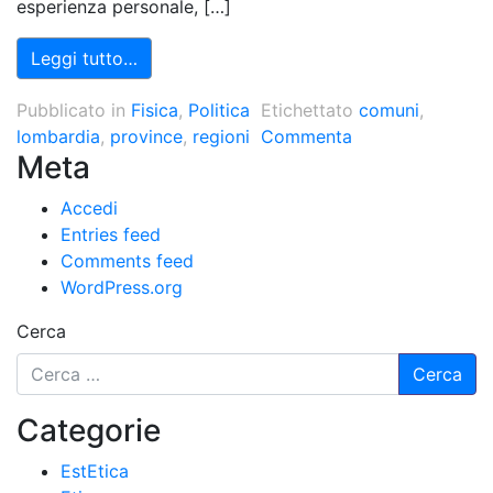
esperienza personale, […]
Leggi tutto…
Pubblicato in
Fisica
,
Politica
Etichettato
comuni
,
lombardia
,
province
,
regioni
Commenta
Meta
Accedi
Entries feed
Comments feed
WordPress.org
Cerca
Categorie
EstEtica