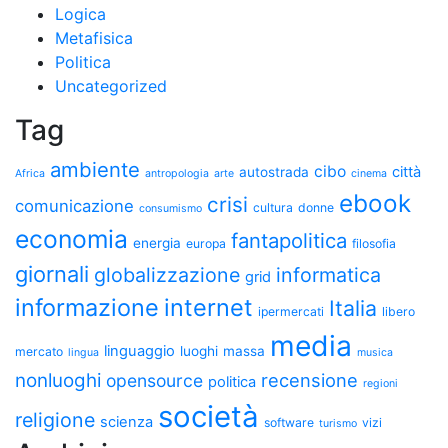
Logica
Metafisica
Politica
Uncategorized
Tag
ambiente
cibo
città
autostrada
Africa
antropologia
arte
cinema
ebook
crisi
comunicazione
cultura
donne
consumismo
economia
fantapolitica
energia
europa
filosofia
giornali
globalizzazione
informatica
grid
informazione
internet
Italia
ipermercati
libero
media
linguaggio
luoghi
massa
mercato
lingua
musica
nonluoghi
recensione
opensource
politica
regioni
società
religione
scienza
software
vizi
turismo