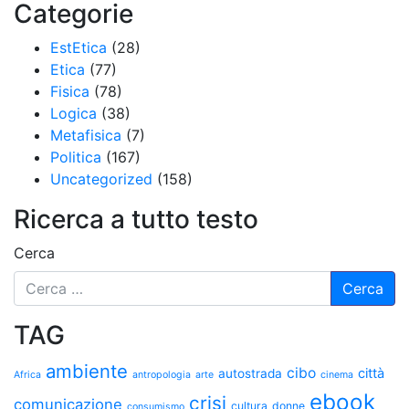
Categorie
EstEtica
(28)
Etica
(77)
Fisica
(78)
Logica
(38)
Metafisica
(7)
Politica
(167)
Uncategorized
(158)
Ricerca a tutto testo
Cerca
TAG
ambiente
cibo
città
autostrada
Africa
antropologia
arte
cinema
ebook
crisi
comunicazione
cultura
donne
consumismo