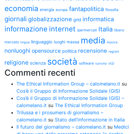
economia
fantapolitica
energia
europa
filosofia
giornali
globalizzazione
informatica
grid
informazione
internet
Italia
ipermercati
libero
media
linguaggio
luoghi
massa
mercato
lingua
musica
nonluoghi
recensione
opensource
politica
regioni
società
religione
scienza
software
vizi
turismo
Commenti recenti
The Ethical Information Group – calomelano.it
su
Cos’è il Gruppo di Informazione Solidale (GIS)
Cos’è il Gruppo di Informazione Solidale (GIS) –
calomelano.it
su
The Ethical Information Group
Trilussa e i prosumers di giornalismo –
calomelano.it
su
Stato dell’informazione in Italia
Il futuro del giornalismo – calomelano.it
su
Medici