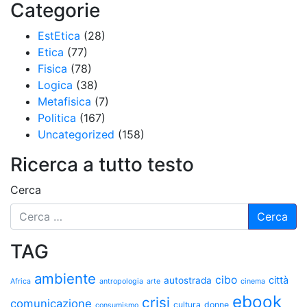
Categorie
EstEtica
(28)
Etica
(77)
Fisica
(78)
Logica
(38)
Metafisica
(7)
Politica
(167)
Uncategorized
(158)
Ricerca a tutto testo
Cerca
TAG
ambiente
cibo
città
autostrada
Africa
antropologia
arte
cinema
ebook
crisi
comunicazione
cultura
donne
consumismo