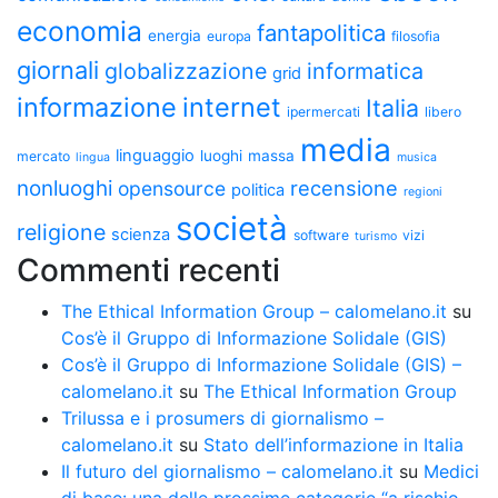
economia
fantapolitica
energia
europa
filosofia
giornali
globalizzazione
informatica
grid
informazione
internet
Italia
ipermercati
libero
media
linguaggio
luoghi
massa
mercato
lingua
musica
nonluoghi
recensione
opensource
politica
regioni
società
religione
scienza
software
vizi
turismo
Commenti recenti
The Ethical Information Group – calomelano.it
su
Cos’è il Gruppo di Informazione Solidale (GIS)
Cos’è il Gruppo di Informazione Solidale (GIS) –
calomelano.it
su
The Ethical Information Group
Trilussa e i prosumers di giornalismo –
calomelano.it
su
Stato dell’informazione in Italia
Il futuro del giornalismo – calomelano.it
su
Medici