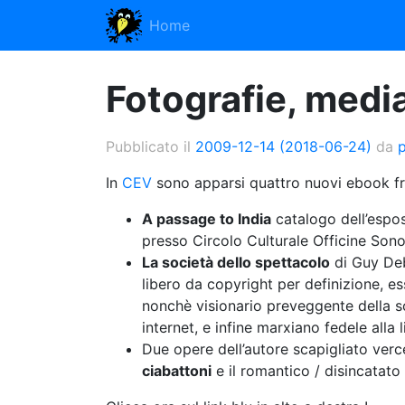
Home
Fotografie, media
Pubblicato il
2009-12-14
(2018-06-24)
da
In
CEV
sono apparsi quattro nuovi ebook fre
A passage to India
catalogo dell’espos
presso Circolo Culturale Officine Sonor
La società dello spettacolo
di Guy Debo
libero da copyright per definizione, es
nonchè visionario preveggente della so
internet, e infine marxiano fedele alla
Due opere dell’autore scapigliato verc
ciabattoni
e il romantico / disincatato