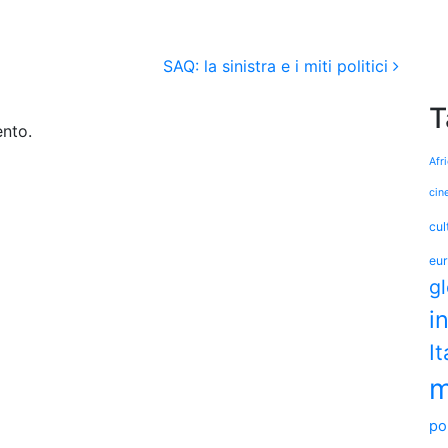
SAQ: la sinistra e i miti politici
T
nto.
Afr
cin
cul
eu
g
i
It
m
pol