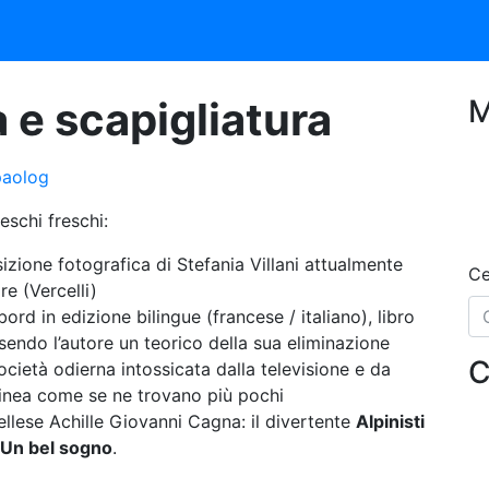
 e scapigliatura
M
paolog
schi freschi:
izione fotografica di Stefania Villani attualmente
Ce
e (Vercelli)
rd in edizione bilingue (francese / italiano), libro
sendo l’autore un teorico della sua eliminazione
C
cietà odierna intossicata dalla televisione e da
 linea come se ne trovano più pochi
ellese Achille Giovanni Cagna: il divertente
Alpinisti
Un bel sogno
.