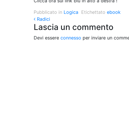
Clicca ora sul link blu in alto a destra !
Pubblicato in
Logica
Etichettato
ebook
Post navigation
Radici
Lascia un commento
Devi essere
connesso
per inviare un comme