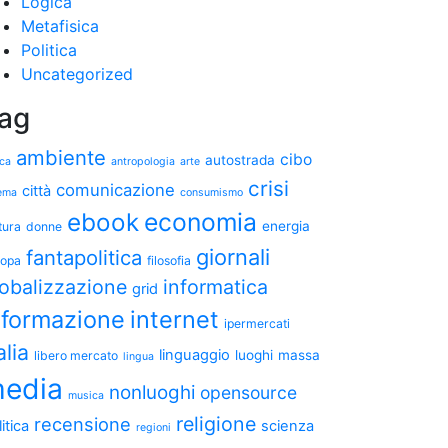
Logica
Metafisica
Politica
Uncategorized
ag
ambiente
cibo
autostrada
ica
antropologia
arte
crisi
comunicazione
città
ema
consumismo
ebook
economia
energia
tura
donne
giornali
fantapolitica
ropa
filosofia
lobalizzazione
informatica
grid
nformazione
internet
ipermercati
alia
linguaggio
luoghi
massa
libero mercato
lingua
edia
nonluoghi
opensource
musica
religione
recensione
itica
scienza
regioni