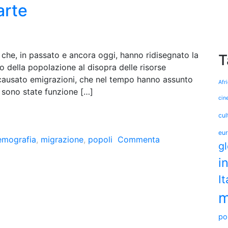
arte
 che, in passato e ancora oggi, hanno ridisegnato la
T
 della popolazione al disopra delle risorse
 causato emigrazioni, che nel tempo hanno assunto
Afr
 sono state funzione […]
cin
cul
eu
emografia
,
migrazione
,
popoli
Commenta
g
i
It
m
pol