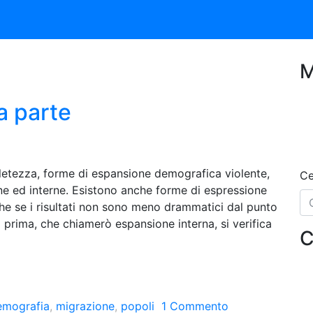
M
a parte
pletezza, forme di espansione demografica violente,
Ce
rne ed interne. Esistono anche forme di espressione
he se i risultati non sono meno drammatici dal punto
 prima, che chiamerò espansione interna, si verifica
C
emografia
,
migrazione
,
popoli
1 Commento