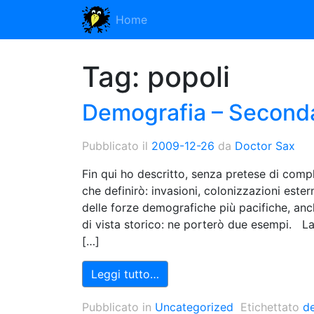
Home
Tag:
popoli
Demografia – Second
Pubblicato il
2009-12-26
da
Doctor Sax
Fin qui ho descritto, senza pretese di com
che definirò: invasioni, colonizzazioni este
delle forze demografiche più pacifiche, anc
di vista storico: ne porterò due esempi. La
[…]
Leggi tutto…
Pubblicato in
Uncategorized
Etichettato
d