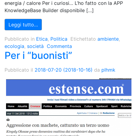
energia / calore Per i curiosi… L’ho fatto con la APP
KnowledgeBase Builder disponibile […]
Leggi tutto…
Pubblicato in
Etica
,
Politica
Etichettato
ambiente
,
ecologia
,
società
Commenta
Per i “buonisti”
Pubblicato il
2018-07-20
(2018-10-16)
da
plhmk