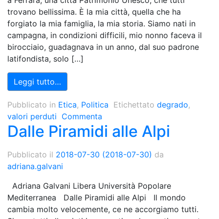
a Ferrara, una città Patrimonio Unesco, che tutti
trovano bellissima. È la mia città, quella che ha
forgiato la mia famiglia, la mia storia. Siamo nati in
campagna, in condizioni difficili, mio nonno faceva il
birocciaio, guadagnava in un anno, dal suo padrone
latifondista, solo […]
Leggi tutto…
Pubblicato in
Etica
,
Politica
Etichettato
degrado
,
valori perduti
Commenta
Dalle Piramidi alle Alpi
Pubblicato il
2018-07-30
(2018-07-30)
da
adriana.galvani
Adriana Galvani Libera Università Popolare
Mediterranea Dalle Piramidi alle Alpi Il mondo
cambia molto velocemente, ce ne accorgiamo tutti.