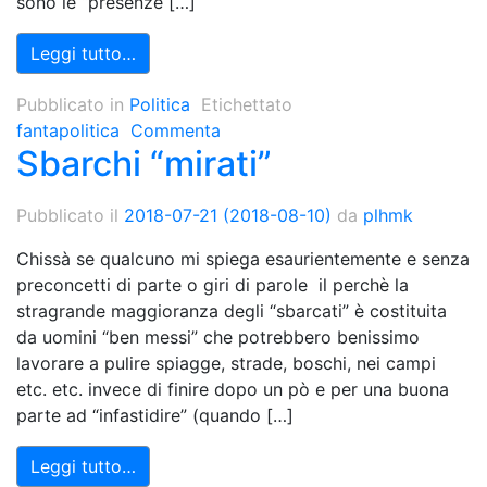
sono le “presenze […]
Leggi tutto…
Pubblicato in
Politica
Etichettato
fantapolitica
Commenta
Sbarchi “mirati”
Pubblicato il
2018-07-21
(2018-08-10)
da
plhmk
Chissà se qualcuno mi spiega esaurientemente e senza
preconcetti di parte o giri di parole il perchè la
stragrande maggioranza degli “sbarcati” è costituita
da uomini “ben messi” che potrebbero benissimo
lavorare a pulire spiagge, strade, boschi, nei campi
etc. etc. invece di finire dopo un pò e per una buona
parte ad “infastidire” (quando […]
Leggi tutto…