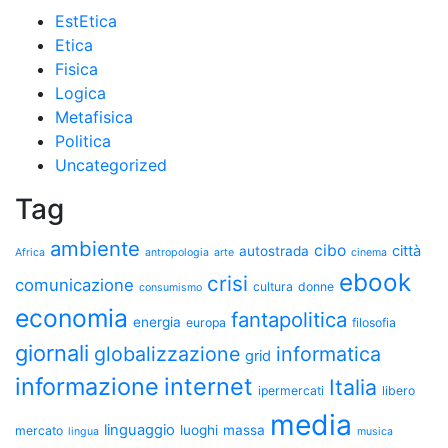
EstEtica
Etica
Fisica
Logica
Metafisica
Politica
Uncategorized
Tag
ambiente
cibo
città
autostrada
Africa
antropologia
arte
cinema
ebook
crisi
comunicazione
cultura
donne
consumismo
economia
fantapolitica
energia
europa
filosofia
giornali
globalizzazione
informatica
grid
informazione
internet
Italia
ipermercati
libero
media
linguaggio
luoghi
massa
mercato
lingua
musica