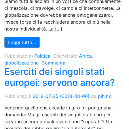
Siamo tutti allacciati in un vortice che continuamente
ci mescola, ci travolge, ci cambia ci interconnette. La
globalizzazione dovrebbe anche omogeneizzarci,
invece forse ci fa racchiudere ancora di più nella
nostra individualità. La […]
Leggi tutto…
Pubblicato in
Politica
Etichettato
Africa
,
globalizzazione
Commenta
Eserciti dei singoli stati
europei: servono ancora?
Pubblicato il
2018-07-25
(2018-08-06)
da
plhmk
Vedendo quello che accade in giro mi pongo una
domanda: Ma gli eserciti dei singoli stati europei
servono ancora a qualcosa o sono “superati”? Un
esercito dovrebbe servire “da deterrente”, per