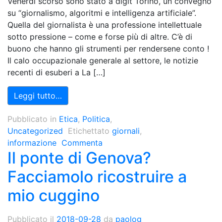
Venerdì scorso sono stato a digit Torino, un convegno
su “giornalismo, algoritmi e intelligenza artificiale”.
Quella del giornalista è una professione intellettuale
sotto pressione – come e forse più di altre. C’è di
buono che hanno gli strumenti per rendersene conto !
Il calo occupazionale generale al settore, le notizie
recenti di esuberi a La […]
Leggi tutto…
Pubblicato in
Etica
,
Politica
,
Uncategorized
Etichettato
giornali
,
informazione
Commenta
Il ponte di Genova?
Facciamolo ricostruire a
mio cuggino
Pubblicato il
2018-09-28
da
paolog