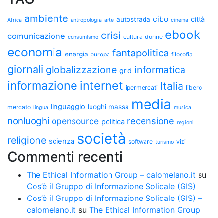
ambiente
cibo
città
autostrada
Africa
antropologia
arte
cinema
ebook
crisi
comunicazione
cultura
donne
consumismo
economia
fantapolitica
energia
europa
filosofia
giornali
globalizzazione
informatica
grid
informazione
internet
Italia
ipermercati
libero
media
linguaggio
luoghi
massa
mercato
lingua
musica
nonluoghi
recensione
opensource
politica
regioni
società
religione
scienza
software
vizi
turismo
Commenti recenti
The Ethical Information Group – calomelano.it
su
Cos’è il Gruppo di Informazione Solidale (GIS)
Cos’è il Gruppo di Informazione Solidale (GIS) –
calomelano.it
su
The Ethical Information Group